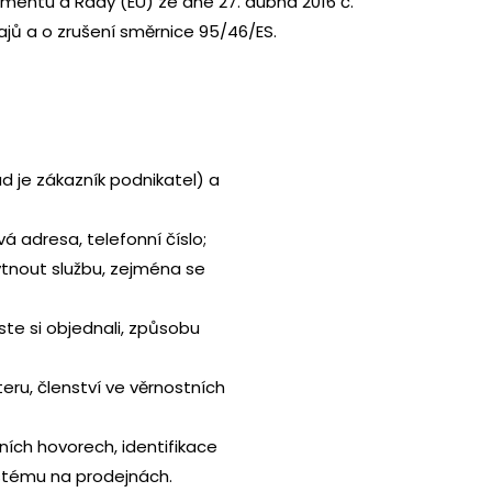
mentu a Rady (EU) ze dne 27. dubna 2016 č.
jů a o zrušení směrnice 95/46/ES.
d je zákazník podnikatel) a
 adresa, telefonní číslo;
ytnout službu, zejména se
ste si objednali, způsobu
eru, členství ve věrnostních
ních hovorech, identifikace
systému na prodejnách.