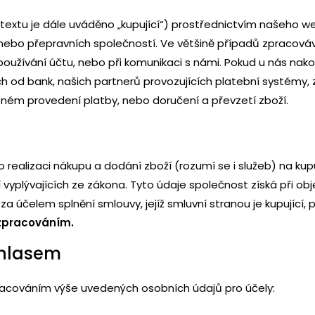
extu je dále uváděno „kupující“) prostřednictvím našeho we
nebo přepravních společností. Ve většině případů zpracová
používání účtu, nebo při komunikaci s námi. Pokud u nás nak
 od bank, našich partnerů provozujících platební systémy, za
ěšném provedení platby, nebo doručení a převzetí zboží.
realizaci nákupu a dodání zboží (rozumí se i služeb) na kup
í vyplývajících ze zákona. Tyto údaje společnost získá při o
 za účelem splnění smlouvy, jejíž smluvní stranou je kupující,
 zpracováním.
uhlasem
pracováním výše uvedených osobních údajů pro účely: