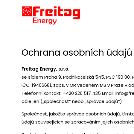
Přeskočit
na
obsah
Ochrana osobních údajů
Freitag Energy, s.r.o.
se sídlem Praha 9, Podnikatelská 545, PSČ 190 00, 
IČO: 19406681, zaps. v OR vedeném MS v Praze v odd
Telefonní kontakt: +420 226 517 435 Email: info@fr
dále jen („společnost“ nebo „správce údajů“)
Společnost, jakožto správce osobních údajů, tímt
údajů souvisejících se zpracováním jejich osobníc