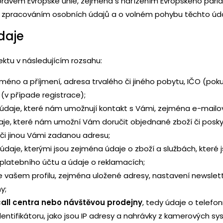
rávem Evropské unie, zejména s nařízením Evropského parla
 se zpracováním osobních údajů a o volném pohybu těchto úda
daje
ktu v následujícím rozsahu:
jméno a příjmení, adresa trvalého či jiného pobytu, IČO (poku
 (v případe registrace);
 údaje, které nám umožnují kontakt s Vámi, zejména e-mailová
daje, které nám umožní Vám doručit objednané zboží či posk
 či jinou Vámi zadanou adresu;
 údaje, kterými jsou zejména údaje o zboží a službách, které j
 platebního účtu a údaje o reklamacích;
ve vašem profilu, zejména uložené adresy, nastavení newslett
y;
 call centra nebo návštěvou prodejny
, tedy údaje o telefon
identifikátoru, jako jsou IP adresy a nahrávky z kamerových 