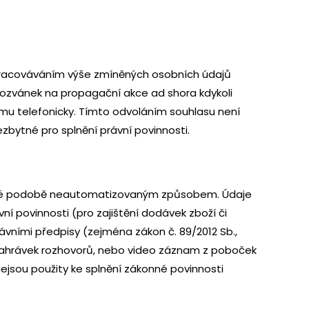
zpracováváním výše zmíněných osobních údajů
pozvánek na propagační akce ad shora kdykoli
ímu telefonicky. Tímto odvoláním souhlasu není
ezbytné pro splnění právní povinnosti.
těné podobě neautomatizovaným způsobem. Údaje
ní povinnosti (pro zajištění dodávek zboží či
ávními předpisy (zejména zákon č. 89/2012 Sb.,
 z nahrávek rozhovorů, nebo video záznam z poboček
ejsou použity ke splnění zákonné povinnosti