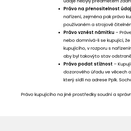
údaje nebyly předmětem žádný
Právo na přenositelnost úda
nařízení, zejména pak právo ku
používaném a strojově čitelné
Právo vznést námitku
– Práve
nebo domnívá-li se kupující, 
kupujícího, v rozporu s naříze
aby byl takovýto stav odstraně
Právo podat stížnost
– Kupují
dozorového úřadu ve věcech oc
který sídlí na adrese Pplk. Soc
Právo kupujícího na jiné prostředky soudní a správ