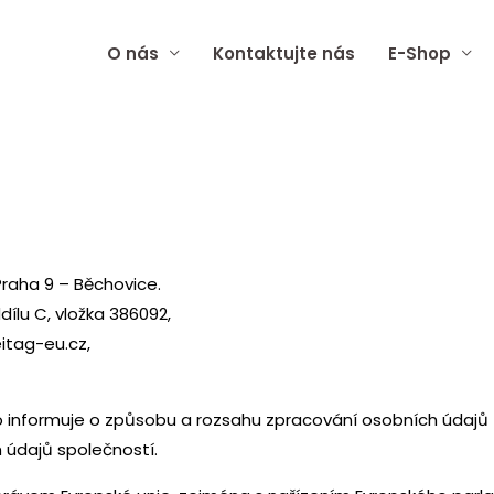
O nás
Kontaktujte nás
E-Shop
Praha 9 – Běchovice.
ílu C, vložka 386092,
eitag-eu.cz,
o informuje o způsobu a rozsahu zpracování osobních údajů 
h údajů společností.