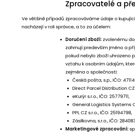
Zpracovatelé a př
Ve většině případů zpracováváme údaje o kupující
nacházejí v roli správce, a to za účelem:
Doručení zboží:
zvolenému dop
zahrnují predevším jméno a pří
pokud nebylo zboží uhrazeno př
vztahu k osobním údajům, kter
zejména o společnosti:
Česká pošta, s.p., IČO: 47114
Direct Parcel Distribution CZ s
eKurýr s.r.o., IČO: 25779711,
General Logistics Systems Cz
PPL CZ s.r.o., IČO: 25194798,
Zásilkovna, s.r.o., IČO: 28408
Marketingové zpracování:
sp