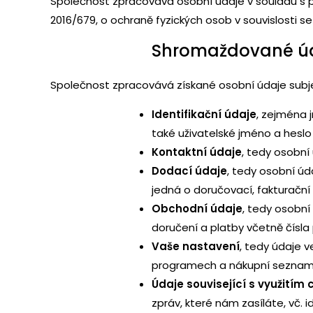
Společnost zpracovává osobní údaje v souladu s p
2016/679, o ochraně fyzických osob v souvislosti
Shromaždované ú
Společnost zpracovává získané osobní údaje subje
Identifikační údaje
, zejména 
také uživatelské jméno a heslo
Kontaktní údaje
, tedy osobní
Dodací údaje
, tedy osobní ú
jedná o doručovací, fakturační
Obchodní údaje
, tedy osobní
doručení a platby včetně čísla
Vaše nastavení
, tedy údaje 
programech a nákupní seznam
Údaje související s využitím
zpráv, které nám zasíláte, vč. 