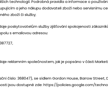
lších technologií. Podrobná pravidla a informace o používá
upujícím a jeho nákupu dodavateli zboží nebo servisnímu ce
ného zboží či služby;
e poskytovatelům služby zjišťování spokojenosti zákazníků 
polu s emailovou adresou:
2387727,
je reklamním společnostem, jak je popsáno v části Marketi
ační číslo: 368047), se sídlem Gordon House, Barrow Street, D
osti jsou dostupné zde:
https://policies.google.com/techn