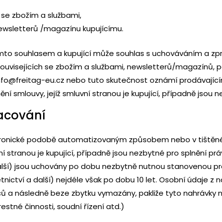
h se zbožím a službami,
newsletterů /magazínu kupujícímu.
tímto souhlasem a kupující může souhlas s uchováváním a 
souvisejících se zbožím a službami, newsletterů/magazínů, 
 info@freitag-eu.cz nebo tuto skutečnost oznámí prodávajíc
í smlouvy, jejíž smluvní stranou je kupující, případně jsou n
acování
lektronické podobě automatizovaným způsobem nebo v tiš
 stranou je kupující, případně jsou nezbytné pro splnění práv
 další) jsou uchovány po dobu nezbytně nutnou stanovenou pr
četnictví a další) nejdéle však po dobu 10 let. Osobní údaje
ů a následně beze zbytku vymazány, pakliže tyto nahrávky n
estné činnosti, soudní řízení atd.)