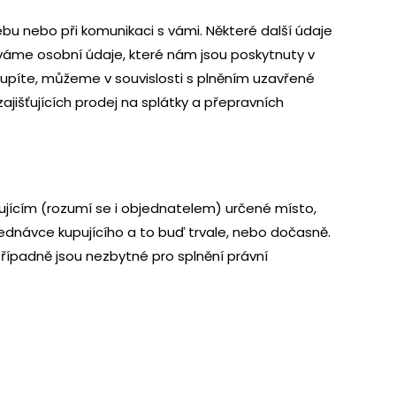
bu nebo při komunikaci s vámi. Některé další údaje
váme osobní údaje, které nám jsou poskytnuty v
oupíte, můžeme v souvislosti s plněním uzavřené
jišťujících prodej na splátky a přepravních
ujícím (rozumí se i objednatelem) určené místo,
bjednávce kupujícího a to buď trvale, nebo dočasně.
 případně jsou nezbytné pro splnění právní