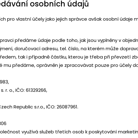
edávání osobních údajů
ch pro vlastní účely jako jejich správce avšak osobní údaj
ravci předáme údaje podle toho, jak jsou vyplněny v objed
jmení, doručovací adresu, tel. číslo, na kterém může doprav
edem, tak i případně částku, kterou je třeba při převzetí zbo
é mu předáme, oprávněn je zpracovávat pouze pro účely do
983,
. r. o., IČO: 61329266,
ech Republic s.r.o., IČO: 26087961.
306
olečnost využívá služeb třetích osob k poskytování marketi