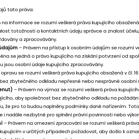
ajů tato práva:
na informace se rozumí veškerá práva kupujícího obsažená v
lost totožnosti a kontaktních údaju správce a znalost účelu,
aždovány a zpracovávány.
 údajům
– Právem na přístup k osobním údajům se rozumí ve
ména se jedná o právo kupujícího na získání potvrzení od spo
u jsou osobní údaje kupujícího zpracovávány.
opravu se rozumí veškerá práva kupujícího obsažená v čl. 16
 bez zbytečného odkladu nepřesné nebo nesprávné osobní úda
enut)
– Právem na výmaz se rozumí veškerá práva kupujícího 
jícího, aby společnost bez zbytečného odkladu na požádání
du, že pro to budou naplněny podmínky dané nařízením. Toto 
e i nadále nezbytné pro splnění právní povinnosti nebo výko
í
– Právem na omezení zpracování se rozumí veškerá práva k
kupujícím v určitých případech požadovat, aby došlo k ozna