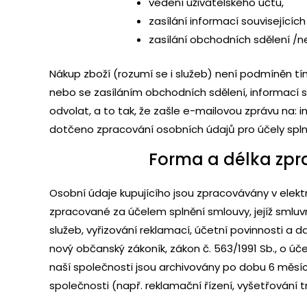
vedení uživatelského účtu,
zasílání informací souvisejícíc
zasílání obchodních sdělení /
Nákup zboží (rozumí se i služeb) není podmíněn 
nebo se zasíláním obchodních sdělení, informací 
odvolat, a to tak, že zašle e-mailovou zprávu na:
dotčeno zpracování osobních údajů pro účely splněn
Forma a délka zpr
Osobní údaje kupujícího jsou zpracovávány v e
zpracované za účelem splnění smlouvy, jejíž smluvní
služeb, vyřizování reklamací, účetní povinnosti a
nový občanský zákoník, zákon č. 563/1991 Sb., o ú
naší společnosti jsou archivovány po dobu 6 měsíc
společnosti (např. reklamační řízení, vyšetřování tr