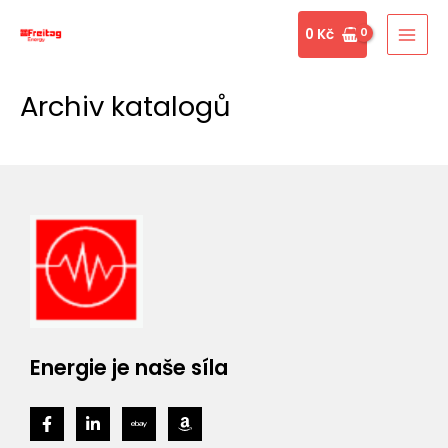
Přeskočit
MAI
0
Kč
na
MEN
obsah
Archiv katalogů
Energie je naše síla