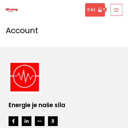
Přeskočit
MAI
0
Kč
na
MEN
obsah
Account
Energie je naše síla