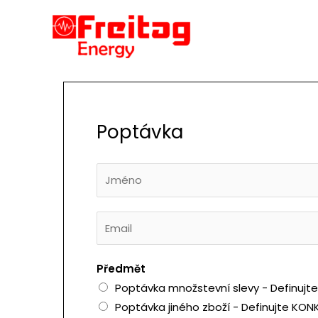
Přeskočit
na
obsah
Poptávka
J
m
é
E
n
m
o
a
*
Předmět
i
Poptávka množstevní slevy - Definujt
l
Poptávka jiného zboží - Definujte KON
*