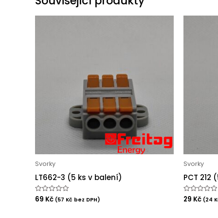
Související produkty
Svorky
Svorky
LT662-3 (5 ks v balení)
PCT 212 (
69
Kč
29
Kč
Hodnocení
Hodnocení
(
57
Kč
bez DPH)
(
24
K
0
0
z
z
5
5