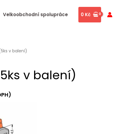
v
Velkoobchodní spolupráce
0
Kč
balení)
množství
(5ks v balení)
(5ks v balení)
DPH)