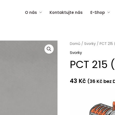
O nás
Kontaktujte nás
E-Shop
PCT
Domů
/
Svorky
/ PCT 215 
215
Svorky
(5ks
PCT 215 
v
balení)
množství
43
Kč
(
36
Kč
bez 