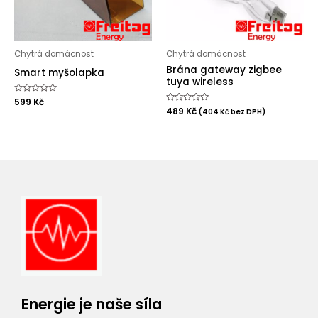
Chytrá domácnost
Chytrá domácnost
Brána gateway zigbee
Smart myšolapka
tuya wireless
Hodnocení
599
Kč
0
Hodnocení
489
Kč
(
404
Kč
bez DPH)
z
0
5
z
5
Energie je naše síla