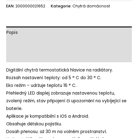
EAN:
2000000021652
Kategorie:
Chytrá domácnost
Popis
Další informace
Hodnocení (0)
Digitální chytrá termostatická hlavice na radiátory.
Rozsah nastavení teploty: od 5 ° C do 30 ° C.
Eko režim – udržuje teplotu 16 ° C.
Přehledný LED displej zobrazuje nastavenou teplotu,
zvolený režim, stav připojení či upozornění na vybíjející se
baterie.
Aplikace je kompatibilní s iOS a Android.
Obsahuje dětskou pojistku.
Dosah přenosu: až 30 m na volném prostranství.