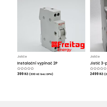
Jističe
Jističe
Instalační vypínač 2P
Jistič 3
399
Kč
2499
Kč
Hodnocení
Hodnocení
(
330
Kč
bez DPH)
(
0
0
z
z
5
5