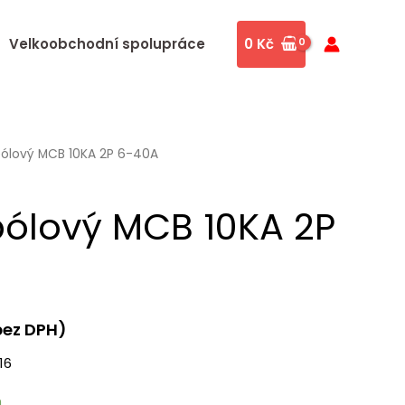
MCB
Velkoobchodní spolupráce
0
Kč
10KA
2P
6-
40A
množství
-pólový MCB 10KA 2P 6-40A
-pólový MCB 10KA 2P
ez DPH)
16
m