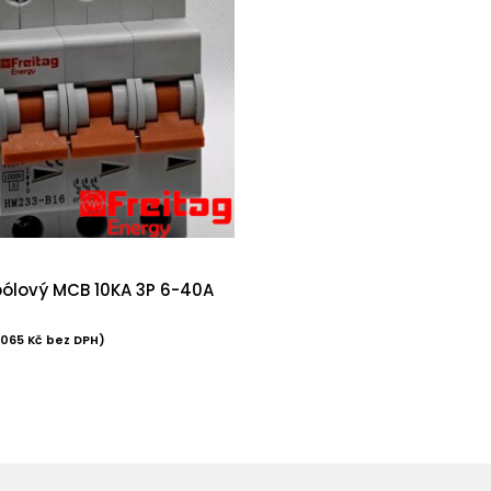
-pólový MCB 10KA 3P 6-40A
2065
Kč
bez DPH)