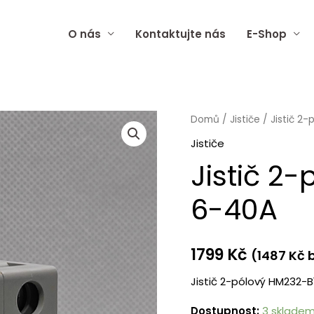
O nás
Kontaktujte nás
E-Shop
Jistič
Domů
/
Jističe
/ Jistič 2
2-
Jističe
pólový
Jistič 2
MCB
10KA
6-40A
2P
6-
1799
Kč
40A
(
1487
Kč
b
množství
Jistič 2-pólový HM232-B
Dostupnost:
3 sklade